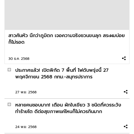
อัปเดตอาการ "พลายเดียว" ช้างพังงาขาหัก ผล
เอ็กซเรย์ทำเอาบีบหัวใจ
2026-02-22 10:38:23
สาวคันหัว นึกว่าภูมิตก เจอความจริงชวนขนลุก สระผมบ่อย
แจกโฟโต้บุ๊คประจำวันนี้ Model: Rina Hashimoto
ก็ไม่รอด
30 ธ.ค. 2568
2026-02-21 14:16:09
ประกาศแล้ว! เปิดพิกัด 7 พื้นที่ ไฟดับพรุ่งนี้ 27
ไทม์ไลน์ลุกเป็นไฟ! “ไอซ์ ปรีชญา” ซีทรูบางเบา ควัน
พฤศจิกายน 2568 กทม.-สมุทรปราการ
หลงตรุษจีน
27 พ.ย. 2568
2026-02-20 12:55:22
หลายคนชอบมาก! เตือน ผักใบเขียว 3 ชนิดที่ควรระวัง
ศาลสั่งประหารชีวิต "แอมไซยาไนด์" คดีวางยาฆ่า
ทำร้ายไต ดีต่อสุขภาพแค่ไหนก็ไม่ควรกินมาก
สารวัตรปู
24 พ.ย. 2568
2026-02-19 11:01:03