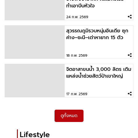
2026-02-11 10:09:15
ทำเอาบีบหัวใจ
ช้างสุรินทร์ป่วยด่วน สัตวแพทย์รุดช่วยด่วนหลังได้
รับแจ้งเหตุ
24 ก.พ. 2569
สุวรรณภูมิรวบหนุ่มอินเดีย ซุก
2026-02-10 08:47:33
ค่าง–ชะนี–เต่าหายาก 15 ตัว
อากาศร้อนก็ทนเอา ขนาดเขาไม่รัก ยังทนได้เลย IG:
aernwisetchat
18 ก.พ. 2569
จิตอาสาขนน้ำ 3,000 ลิตร เติม
2026-02-09 09:10:37
แหล่งน้ำช่วยสัตว์ป่าเขาใหญ่
พบเชื้อในค้างคาวแต่ไม่พบในคน ย้ำเป็นโรคติดต่อ
อันตรายที่รัฐเฝ้าระวังใกล้ชิด
17 ก.พ. 2569
ดูทั้งหมด
Lifestyle