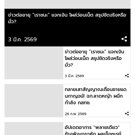
ดร.อลงกต จี้รัฐสภาใช้กรณีสีดอหูพับปฏิรูปกฎหมาย
ทั้งระบบ
ข่าวต่ออายุ “เราชนะ” แจกเงิน โผล่ว่อนเน็ต สรุปชัดจริงหรือ
มั่ว?
2026-02-14 19:34:12
3 มี.ค. 2569
บุหรี่ไฟฟ้าในเยาวชนพุ่ง 11 เท่า สสส. ผนึกภาคีภาค
ตะวันออก
ข่าวต่ออายุ “เราชนะ” แจกเงิน
โผล่ว่อนเน็ต สรุปชัดจริงหรือ
มั่ว?
2026-02-13 08:54:02
แม่ใช้ให้เด็ดพริก 10 เม็ด แต่ฉันเด็ด 11 เม็ด เพราะฉัน
3 มี.ค. 2569
เด็ดเกิน Model: spyjub
ทลายเสาสัญญาณเถื่อนชายแด
นกาญจน์! ฉก.ลาดหญ้า ผนึก
2026-02-12 08:40:22
กำลัง กสทช.
กกต.เคลียร์ชัดๆ ปมไฟดับพัดลมหมุน หลังหลายคน
26 ก.พ. 2569
เข้าใจผิด
อัปเดตอาการ "พลายเดียว"
ช้างพังงาขาหัก ผลเอ็กซเรย์