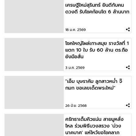
เศรษฐีใหม่สุรินทร์ ยินดีกับคน
ดวงดี รับโชคก้อนโต 6 ล้านบาท
18 ม.ค. 2569
โชคใหญ่โผล่เกาะสมุย รางวัลที่ 1
แตก 10 ใบ รับ 60 ล้าน ตร.ถือ
ยังมือสั่น
3 ม.ค. 2569
"เอ็ม บุษราคัม ลูกสาวหม่ำ จ๊
กมก ขอเลขเด็ดพระใหม่"
26 มิ.ย. 2568
ศรัทธาเต็มคิวแน่น สายมูหลั่ง
ไหล ร่วมพิธีบวงสรวง 'บ่วง
นาคบาศ' แห่ไหว้ขอโชคลาภ