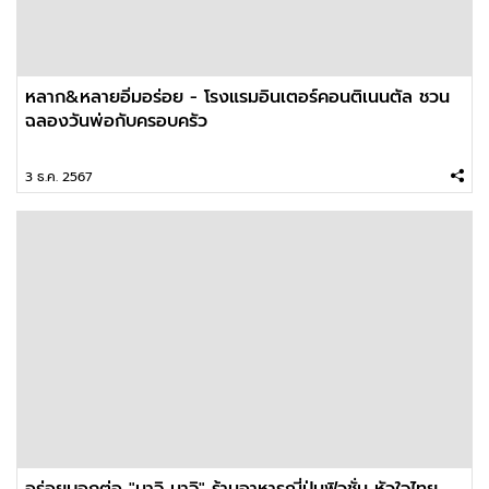
หลาก&หลายอิ่มอร่อย - โรงแรมอินเตอร์คอนติเนนตัล ชวน
ฉลองวันพ่อกับครอบครัว
3 ธ.ค. 2567
อร่อยบอกต่อ "มาจิ มาจิ" ร้านอาหารญี่ปุ่นฟิวชั่น หัวใจไทย