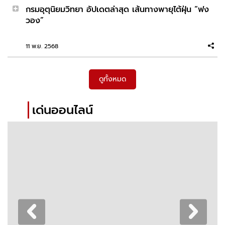
กรมอุตุนิยมวิทยา อัปเดตล่าสุด เส้นทางพายุไต้ฝุ่น “ฟง
ไม่มีเงินบอกเราได้นะ เราก็ไม่มีเหมือนกัน จะได้พากันไป
วอง”
กู้ Model: Nicole
11 พ.ย. 2568
2026-02-18 13:15:23
สุวรรณภูมิรวบหนุ่มอินเดีย ซุกค่าง–ชะนี–เต่าหายาก
15 ตัว
ดูทั้งหมด
เด่นออนไลน์
2026-02-17 13:10:38
จิตอาสาขนน้ำ 3,000 ลิตร เติมแหล่งน้ำช่วยสัตว์ป่า
เขาใหญ่
2026-02-16 11:23:31
เพราะว่าไม่ใช่ยาสระผม เลยไม่มีสิทธิ์เข้าตาเธอ Model:
Korea Merry
2026-02-15 15:06:00