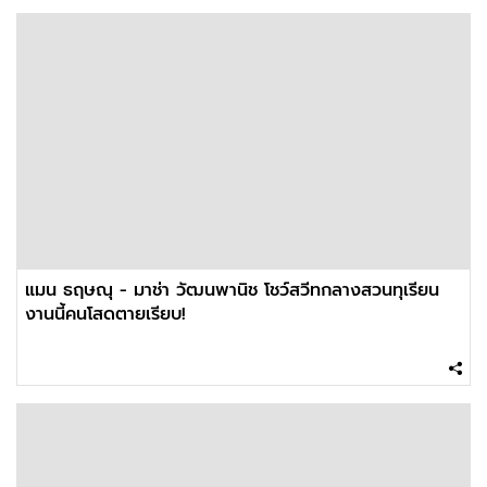
แมน ธฤษณุ - มาช่า วัฒนพานิช โชว์สวีทกลางสวนทุเรียน
งานนี้คนโสดตายเรียบ!