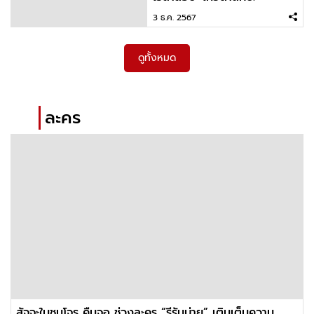
3 ธ.ค. 2567
ดูทั้งหมด
ละคร
สัจจะในชุมโจร คืนจอ ช่วงละคร “รีรันบ่าย” เติมเต็มความ