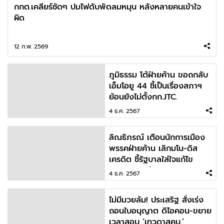
กกต.เคลียร์ชัดๆ ปมไฟดับพัดลมหมุน หลังหลายคนเข้าใจ
ผิด
12 ก.พ. 2569
ภูมิธรรม โต้ฝ่ายค้าน ขอถกลับ
เอ็มโอยู 44 ชี้เป็นเรื่องสภาฯ
ย้อนยังไม่ตั้งกก.JTC.
4 ธ.ค. 2567
ลิณธิภรณ์ เตือนนักการเมือง
พรรคฝ่ายค้าน เลิกมโน-ดิส
เครดิต ชี้รัฐบาลใส่ใจแก้ไข
ปัญหาภาคใต้
4 ธ.ค. 2567
ไม่มีมวยล้ม! ประเสริฐ สั่งเร่ง
ถอนใบอนุญาต ดิไอคอน-ขยาย
เวลาสอบ ‘เทวดาสคบ.’