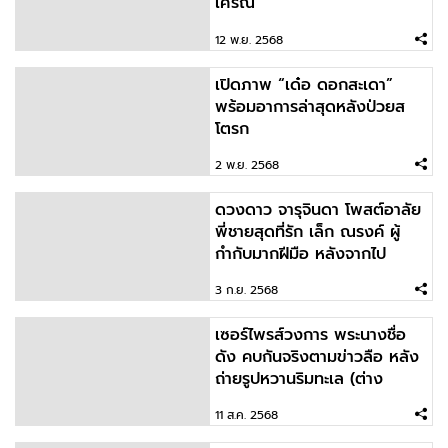
เศรณี”
12 พ.ย. 2568
เปิดภาพ “เด๋อ ดอกสะเดา”
พร้อมอาการล่าสุดหลังป่วยส
โตรก
2 พ.ย. 2568
ดวงดาว จารุจินดา โพสต์อาลัย
พี่ชายสุดที่รัก เล็ก ณรงค์ ผู้
กำกับมากฝีมือ หลังจากไป
ตลอดกาล
3 ก.ย. 2568
เซอร์ไพรส์วงการ พระนางชื่อ
ดัง คบกันจริงตามข่าวลือ หลัง
ถ่ายรูปหวานริมทะเล (ต่าง
ประเทศ)
11 ส.ค. 2568