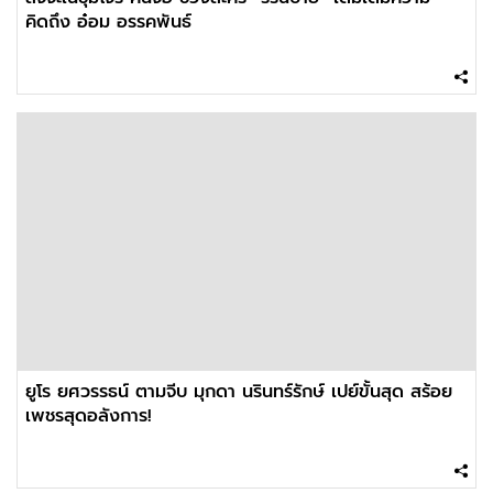
คิดถึง อ๋อม อรรคพันธ์
ยูโร ยศวรรธน์ ตามจีบ มุกดา นรินทร์รักษ์ เปย์ขั้นสุด สร้อย
เพชรสุดอลังการ!