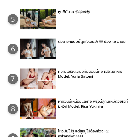
หุ่นดีย์มาก 💦🩵📸😍
5
ตัวลายๆแบบนี้ถูกใจเลยฮะ 🤩 น้อง: เซ ฮายย
6
ความเจริญเดียวที่มีตอนนี้คือ เจริญอาหาร
Model: Yuria Satomi
7
หากวันนี้เหนื่อยและท้อ พรุ่งนี้สู้กันใหม่ด้วยใจที่
มีหวัง Model: Risa Yukihira
8
ไหวมั้ยไม่รู้ แต่สู้อยู่ไม่ต้องห่วง IG:
mikanaka9999