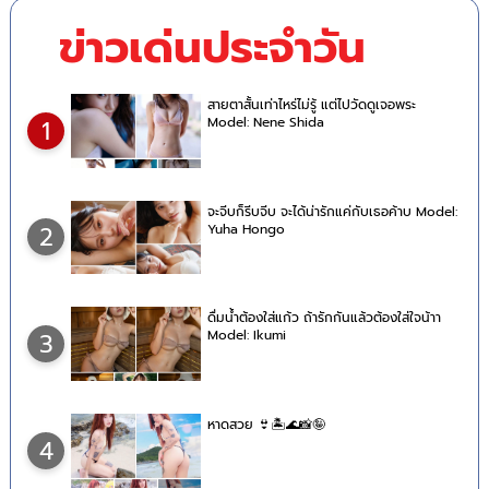
ข่าวเด่นประจำวัน
สายตาสั้นเท่าไหร่ไม่รู้ แต่ไปวัดดูเจอพระ
Model: Nene Shida
1
จะจีบก็รีบจีบ จะได้น่ารักแค่กับเธอค้าบ Model:
Yuha Hongo
2
ดื่มน้ำต้องใส่แก้ว ถ้ารักกันแล้วต้องใส่ใจน้าา
Model: Ikumi
3
หาดสวย 👙🏝🌊📸🤪
4