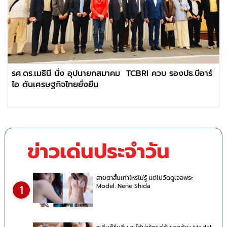
รศ.ดร.เมธินี นั่ง อุปนายกสมาคม TCBRI ควบ รองปธ.บีอาร์
ไอ ดันเศรษฐกิจไทยยั่งยืน
ข่าวเด่นประจำวัน
สายตาสั้นเท่าไหร่ไม่รู้ แต่ไปวัดดูเจอพระ
Model: Nene Shida
1