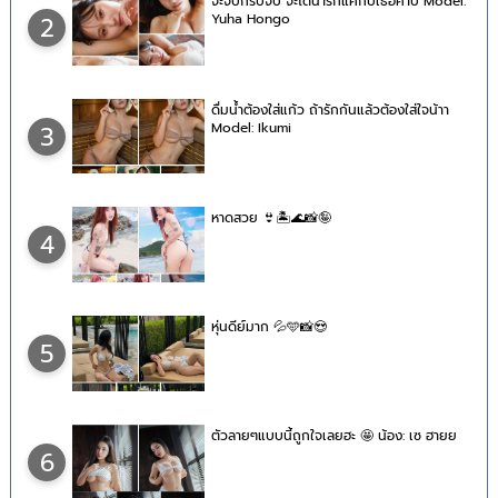
จะจีบก็รีบจีบ จะได้น่ารักแค่กับเธอค้าบ Model:
Yuha Hongo
2
ดื่มน้ำต้องใส่แก้ว ถ้ารักกันแล้วต้องใส่ใจน้าา
Model: Ikumi
3
หาดสวย 👙🏝🌊📸🤪
4
หุ่นดีย์มาก 💦🩵📸😍
5
ตัวลายๆแบบนี้ถูกใจเลยฮะ 🤩 น้อง: เซ ฮายย
6