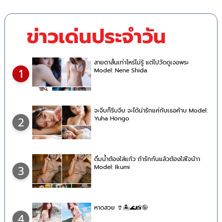
ข่าวเด่นประจำวัน
สายตาสั้นเท่าไหร่ไม่รู้ แต่ไปวัดดูเจอพระ
Model: Nene Shida
1
จะจีบก็รีบจีบ จะได้น่ารักแค่กับเธอค้าบ Model:
Yuha Hongo
2
ดื่มน้ำต้องใส่แก้ว ถ้ารักกันแล้วต้องใส่ใจน้าา
Model: Ikumi
3
หาดสวย 👙🏝🌊📸🤪
4