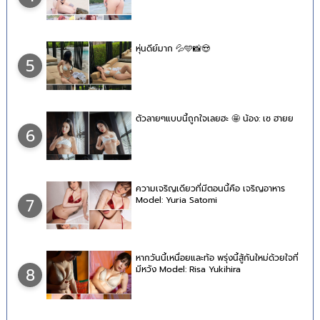
หุ่นดีย์มาก 💦🩵📸😍
5
ตัวลายๆแบบนี้ถูกใจเลยฮะ 🤩 น้อง: เซ ฮายย
6
ความเจริญเดียวที่มีตอนนี้คือ เจริญอาหาร
Model: Yuria Satomi
7
หากวันนี้เหนื่อยและท้อ พรุ่งนี้สู้กันใหม่ด้วยใจที่
มีหวัง Model: Risa Yukihira
8