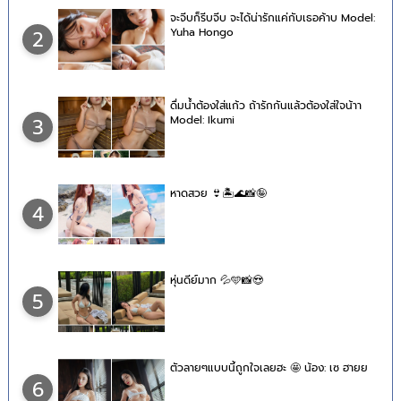
จะจีบก็รีบจีบ จะได้น่ารักแค่กับเธอค้าบ Model:
Yuha Hongo
2
ดื่มน้ำต้องใส่แก้ว ถ้ารักกันแล้วต้องใส่ใจน้าา
Model: Ikumi
3
หาดสวย 👙🏝🌊📸🤪
4
หุ่นดีย์มาก 💦🩵📸😍
5
ตัวลายๆแบบนี้ถูกใจเลยฮะ 🤩 น้อง: เซ ฮายย
6