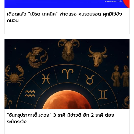
เดือดแล้ว “เบิร์ด เทคนิค” ฟาดแรง คนรวยรอด คุกมีไว้ขัง
คนจน
“จันทรุปราคาเต็มดวง” 3 ราศี มีข่าวดี อีก 2 ราศี ต้อง
ระมัดระวัง