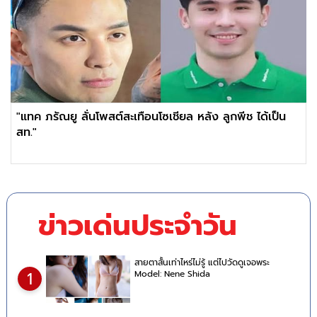
"แทค ภรัณยู ลั่นโพสต์สะเทือนโซเชียล หลัง ลูกพีช ได้เป็น
สท."
ข่าวเด่นประจำวัน
สายตาสั้นเท่าไหร่ไม่รู้ แต่ไปวัดดูเจอพระ
Model: Nene Shida
1