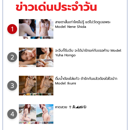
ข่าวเด่นประจำวัน
สายตาสั้นเท่าไหร่ไม่รู้ แต่ไปวัดดูเจอพระ
Model: Nene Shida
1
จะจีบก็รีบจีบ จะได้น่ารักแค่กับเธอค้าบ Model:
Yuha Hongo
2
ดื่มน้ำต้องใส่แก้ว ถ้ารักกันแล้วต้องใส่ใจน้าา
Model: Ikumi
3
หาดสวย 👙🏝🌊📸🤪
4