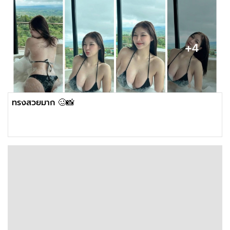
ทรงสวยมาก 🥴📸