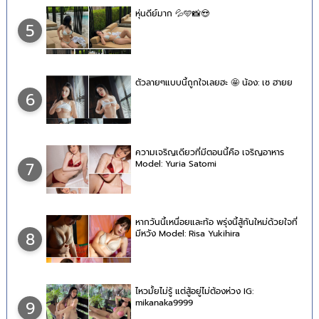
หุ่นดีย์มาก 💦🩵📸😍
5
ตัวลายๆแบบนี้ถูกใจเลยฮะ 🤩 น้อง: เซ ฮายย
6
ความเจริญเดียวที่มีตอนนี้คือ เจริญอาหาร
Model: Yuria Satomi
7
หากวันนี้เหนื่อยและท้อ พรุ่งนี้สู้กันใหม่ด้วยใจที่
มีหวัง Model: Risa Yukihira
8
ไหวมั้ยไม่รู้ แต่สู้อยู่ไม่ต้องห่วง IG:
mikanaka9999
9