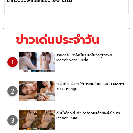
น้ำท่วมฉับพลันอีกรอบ 3-5 ธ.ค.นี้
ข่าวเด่นประจำวัน
สายตาสั้นเท่าไหร่ไม่รู้ แต่ไปวัดดูเจอพระ
Model: Nene Shida
1
จะจีบก็รีบจีบ จะได้น่ารักแค่กับเธอค้าบ Model:
Yuha Hongo
2
ดื่มน้ำต้องใส่แก้ว ถ้ารักกันแล้วต้องใส่ใจน้าา
Model: Ikumi
3