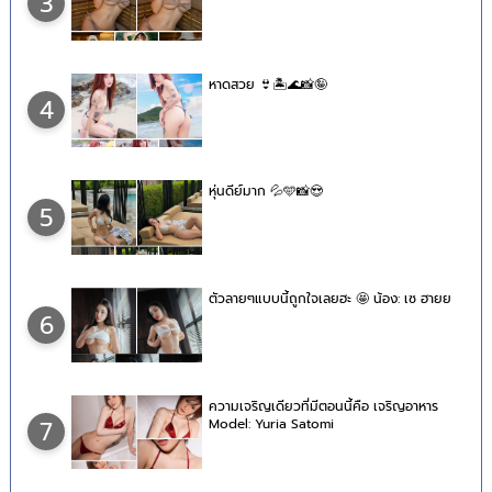
3
หาดสวย 👙🏝🌊📸🤪
4
หุ่นดีย์มาก 💦🩵📸😍
5
ตัวลายๆแบบนี้ถูกใจเลยฮะ 🤩 น้อง: เซ ฮายย
6
ความเจริญเดียวที่มีตอนนี้คือ เจริญอาหาร
Model: Yuria Satomi
7