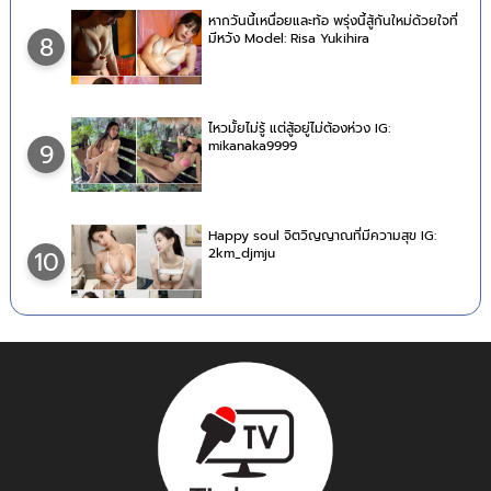
หากวันนี้เหนื่อยและท้อ พรุ่งนี้สู้กันใหม่ด้วยใจที่
มีหวัง Model: Risa Yukihira
8
ไหวมั้ยไม่รู้ แต่สู้อยู่ไม่ต้องห่วง IG:
mikanaka9999
9
Happy soul จิตวิญญาณที่มีความสุข IG:
2km_djmju
10