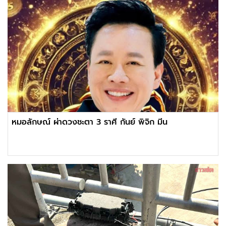
หมอลักษณ์ ผ่าดวงชะตา 3 ราศี กันย์ พิจิก มีน