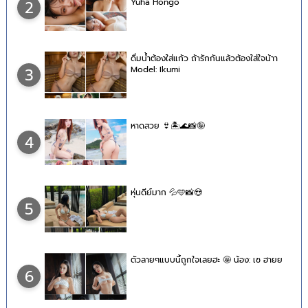
Yuha Hongo
2
ดื่มน้ำต้องใส่แก้ว ถ้ารักกันแล้วต้องใส่ใจน้าา
Model: Ikumi
3
หาดสวย 👙🏝🌊📸🤪
4
หุ่นดีย์มาก 💦🩵📸😍
5
ตัวลายๆแบบนี้ถูกใจเลยฮะ 🤩 น้อง: เซ ฮายย
6