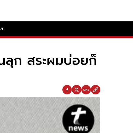
ลส
นลุก สระผมบ่อยก็