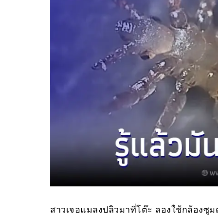
สาวเจอแมลงปลิวมาที่โต๊ะ ลองใช้กล้องซูม