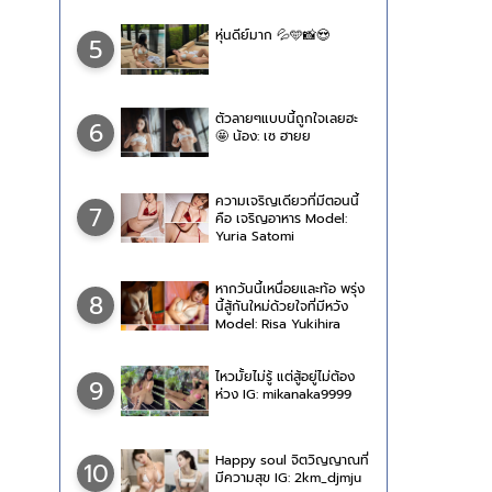
หุ่นดีย์มาก 💦🩵📸😍
5
ตัวลายๆแบบนี้ถูกใจเลยฮะ
6
🤩 น้อง: เซ ฮายย
ความเจริญเดียวที่มีตอนนี้
7
คือ เจริญอาหาร Model:
Yuria Satomi
หากวันนี้เหนื่อยและท้อ พรุ่ง
8
นี้สู้กันใหม่ด้วยใจที่มีหวัง
Model: Risa Yukihira
ไหวมั้ยไม่รู้ แต่สู้อยู่ไม่ต้อง
9
ห่วง IG: mikanaka9999
Happy soul จิตวิญญาณที่
10
มีความสุข IG: 2km_djmju