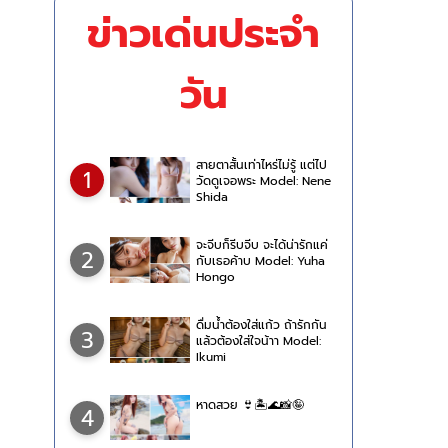
ข่าวเด่นประจำ
วัน
สายตาสั้นเท่าไหร่ไม่รู้ แต่ไป
1
วัดดูเจอพระ Model: Nene
Shida
จะจีบก็รีบจีบ จะได้น่ารักแค่
2
กับเธอค้าบ Model: Yuha
Hongo
ดื่มน้ำต้องใส่แก้ว ถ้ารักกัน
3
แล้วต้องใส่ใจน้าา Model:
Ikumi
หาดสวย 👙🏝🌊📸🤪
4