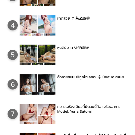
หาดสวย 👙🏝🌊📸🤪
4
หุ่นดีย์มาก 💦🩵📸😍
5
ตัวลายๆแบบนี้ถูกใจเลยฮะ 🤩 น้อง: เซ ฮายย
6
ความเจริญเดียวที่มีตอนนี้คือ เจริญอาหาร
Model: Yuria Satomi
7