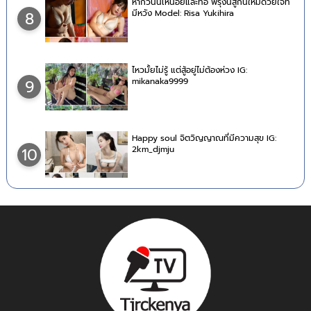
หากวันนี้เหนื่อยและท้อ พรุ่งนี้สู้กันใหม่ด้วยใจที่
มีหวัง Model: Risa Yukihira
8
ไหวมั้ยไม่รู้ แต่สู้อยู่ไม่ต้องห่วง IG:
mikanaka9999
9
Happy soul จิตวิญญาณที่มีความสุข IG:
2km_djmju
10