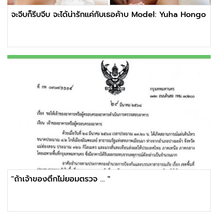
จะจีบก็รีบจีบ จะได้น่ารักแค่กับเธอค้าบ Model: Yuha Hongo
"ถ้าเจ้าของตึกไม่ยอมตรวจ … "