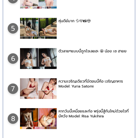
หุ่นดีย์มาก 💦🩵📸😍
5
ตัวลายๆแบบนี้ถูกใจเลยฮะ 🤩 น้อง: เซ ฮายย
6
ความเจริญเดียวที่มีตอนนี้คือ เจริญอาหาร
Model: Yuria Satomi
7
หากวันนี้เหนื่อยและท้อ พรุ่งนี้สู้กันใหม่ด้วยใจที่
มีหวัง Model: Risa Yukihira
8