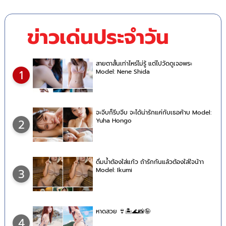
ข่าวเด่นประจำวัน
สายตาสั้นเท่าไหร่ไม่รู้ แต่ไปวัดดูเจอพระ
Model: Nene Shida
1
จะจีบก็รีบจีบ จะได้น่ารักแค่กับเธอค้าบ Model:
Yuha Hongo
2
ดื่มน้ำต้องใส่แก้ว ถ้ารักกันแล้วต้องใส่ใจน้าา
Model: Ikumi
3
หาดสวย 👙🏝🌊📸🤪
4