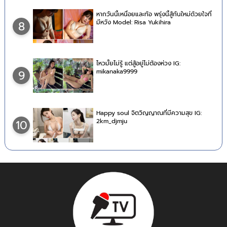
หากวันนี้เหนื่อยและท้อ พรุ่งนี้สู้กันใหม่ด้วยใจที่
มีหวัง Model: Risa Yukihira
8
ไหวมั้ยไม่รู้ แต่สู้อยู่ไม่ต้องห่วง IG:
mikanaka9999
9
Happy soul จิตวิญญาณที่มีความสุข IG:
2km_djmju
10