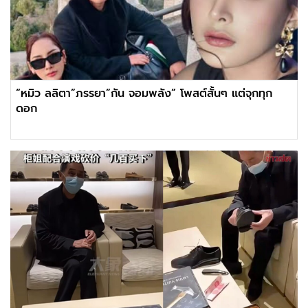
“หมิว ลลิตา”ภรรยา”กัน จอมพลัง” โพสต์สั้นๆ แต่จุกทุก
ดอก