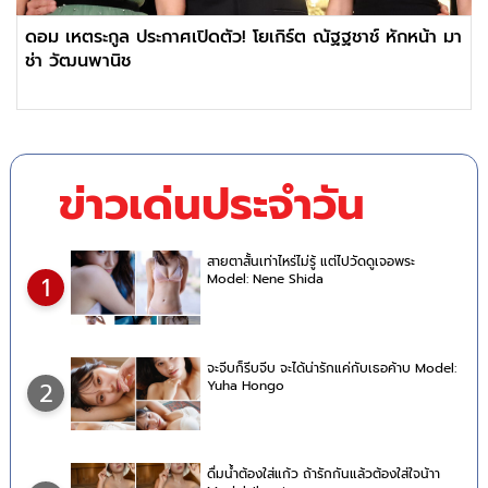
ดอม เหตระกูล ประกาศเปิดตัว! โยเกิร์ต ณัฐฐชาช์ หักหน้า มา
ช่า วัฒนพานิช
ข่าวเด่นประจำวัน
สายตาสั้นเท่าไหร่ไม่รู้ แต่ไปวัดดูเจอพระ
Model: Nene Shida
1
จะจีบก็รีบจีบ จะได้น่ารักแค่กับเธอค้าบ Model:
Yuha Hongo
2
ดื่มน้ำต้องใส่แก้ว ถ้ารักกันแล้วต้องใส่ใจน้าา