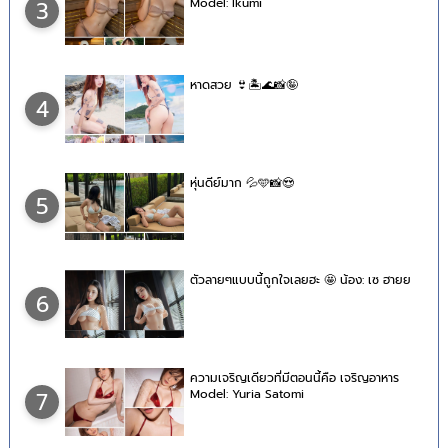
Model: Ikumi
3
หาดสวย 👙🏝🌊📸🤪
4
หุ่นดีย์มาก 💦🩵📸😍
5
ตัวลายๆแบบนี้ถูกใจเลยฮะ 🤩 น้อง: เซ ฮายย
6
ความเจริญเดียวที่มีตอนนี้คือ เจริญอาหาร
Model: Yuria Satomi
7