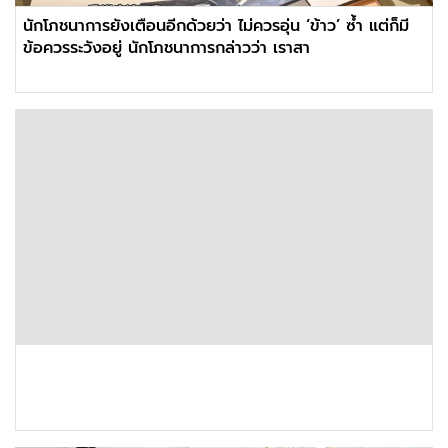
นักโภชนาการยังเตือนอีกด้วยว่า ไม่ควรอุ่น ‘ข้าว’ ซ้ำ แต่ก็มี
ข้อควรระวังอยู่ นักโภชนาการกล่าวว่า เราสา