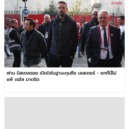
ฟาน นิสเตลรอย เปิดใจในฐานะกุนซือ เลสเตอร์ - ยกที่นี่ไม่
แพ้ เรอัล มาดริด