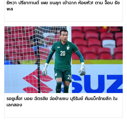
ยิหวา ปรียากานต์ เผย ขนลุก เข้าฉาก ห้อยหัว! ตาม จ็อบ ธัช
พล
รอชูเสื้อ! บอย ฉัตรชัย จ่อย้ายซบ บุรีรัมย์ คัมแบ็กไทยลีก ใน
เลกสอง