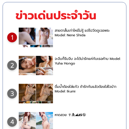
ข่าวเด่นประจำวัน
สายตาสั้นเท่าไหร่ไม่รู้ แต่ไปวัดดูเจอพระ
Model: Nene Shida
1
จะจีบก็รีบจีบ จะได้น่ารักแค่กับเธอค้าบ Model:
Yuha Hongo
2
ดื่มน้ำต้องใส่แก้ว ถ้ารักกันแล้วต้องใส่ใจน้าา
Model: Ikumi
3
หาดสวย 👙🏝🌊📸🤪
4