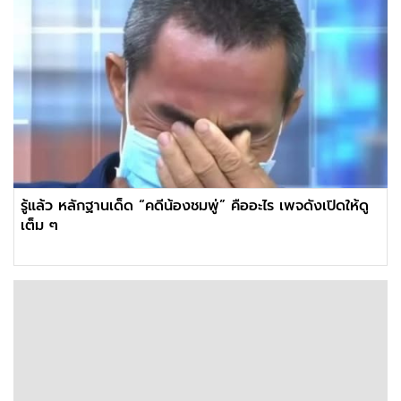
รู้แล้ว หลักฐานเด็ด “คดีน้องชมพู่” คืออะไร เพจดังเปิดให้ดู
เต็ม ๆ