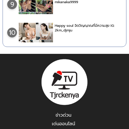
mikanaka9999
9
Happy soul จิตวิญญาณที่มีความสุข IG:
2km_djmju
10
ข่าวด่วน
เด่นออนไลน์