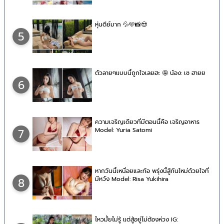
หุ่นดีย์มาก 💦🩵📸😍
5
ตัวลายๆแบบนี้ถูกใจเลยฮะ 🤩 น้อง: เซ ฮายย
6
ความเจริญเดียวที่มีตอนนี้คือ เจริญอาหาร
Model: Yuria Satomi
7
หากวันนี้เหนื่อยและท้อ พรุ่งนี้สู้กันใหม่ด้วยใจที่
มีหวัง Model: Risa Yukihira
8
ไหวมั้ยไม่รู้ แต่สู้อยู่ไม่ต้องห่วง IG: