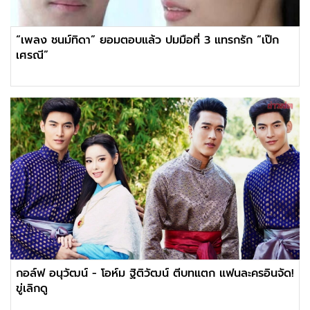
“เพลง ชนม์ทิดา” ยอมตอบแล้ว ปมมือที่ 3 แทรกรัก “เป๊ก
เศรณี”
กอล์ฟ อนุวัฒน์ - โอห์ม ฐิติวัฒน์ ตีบทแตก แฟนละครอินจัด!
ขู่เลิกดู