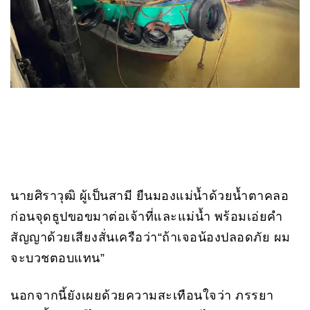
นายศิราวุฒิ ผู้เป็นสามี ยืนมองแม่น้ำด้วยน้ำตาคลอ
ก่อนจุดธูปขอขมาต่อเจ้าที่และแม่น้ำ พร้อมเอ่ยคำ
สัญญาด้วยเสียงสั่นเครือว่า“ถ้าเจอน้องปลอดภัย ผม
จะบวชตอบแทน”
นอกจากนี้ยังเผยด้วยความสะเทือนใจว่า ภรรยา