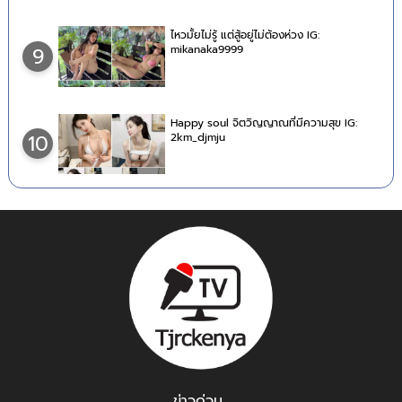
ไหวมั้ยไม่รู้ แต่สู้อยู่ไม่ต้องห่วง IG:
mikanaka9999
9
Happy soul จิตวิญญาณที่มีความสุข IG:
2km_djmju
10
ข่าวด่วน