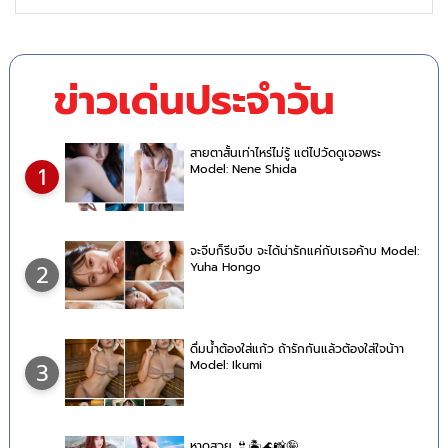
ข่าวเด่นประจำวัน
สายตาสั้นเท่าไหร่ไม่รู้ แต่ไปวัดดูเจอพระ
Model: Nene Shida
1
จะจีบก็รีบจีบ จะได้น่ารักแค่กับเธอค้าบ Model:
Yuha Hongo
2
ดื่มน้ำต้องใส่แก้ว ถ้ารักกันแล้วต้องใส่ใจน้าา
Model: Ikumi
3
หาดสวย 👙🏝🌊📸🤪