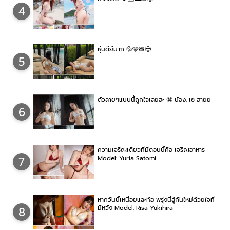
4
หุ่นดีย์มาก 💦🩵📸😍
5
ตัวลายๆแบบนี้ถูกใจเลยฮะ 🤩 น้อง: เซ ฮายย
6
ความเจริญเดียวที่มีตอนนี้คือ เจริญอาหาร
Model: Yuria Satomi
7
หากวันนี้เหนื่อยและท้อ พรุ่งนี้สู้กันใหม่ด้วยใจที่
มีหวัง Model: Risa Yukihira
8