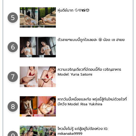
หุ่นดีย์มาก 💦🩵📸😍
5
ตัวลายๆแบบนี้ถูกใจเลยฮะ 🤩 น้อง: เซ ฮายย
6
ความเจริญเดียวที่มีตอนนี้คือ เจริญอาหาร
Model: Yuria Satomi
7
หากวันนี้เหนื่อยและท้อ พรุ่งนี้สู้กันใหม่ด้วยใจที่
มีหวัง Model: Risa Yukihira
8
ไหวมั้ยไม่รู้ แต่สู้อยู่ไม่ต้องห่วง IG:
mikanaka9999