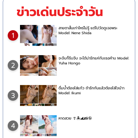
ข่าวเด่นประจำวัน
สายตาสั้นเท่าไหร่ไม่รู้ แต่ไปวัดดูเจอพระ
Model: Nene Shida
1
จะจีบก็รีบจีบ จะได้น่ารักแค่กับเธอค้าบ Model:
Yuha Hongo
2
ดื่มน้ำต้องใส่แก้ว ถ้ารักกันแล้วต้องใส่ใจน้าา
Model: Ikumi
3
หาดสวย 👙🏝🌊📸🤪
4