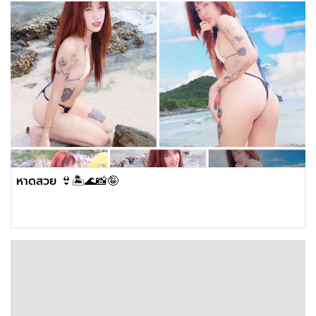
หาดสวย 👙🏝🌊📸🤪