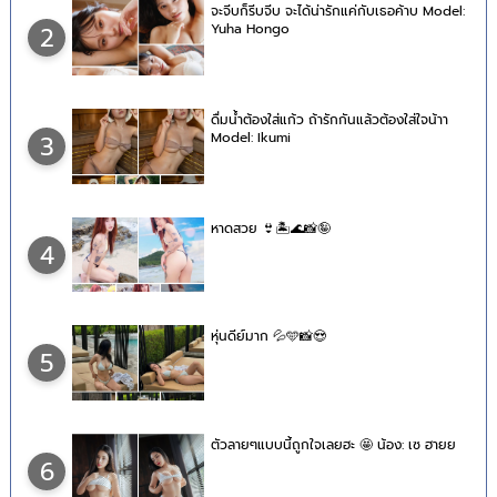
จะจีบก็รีบจีบ จะได้น่ารักแค่กับเธอค้าบ Model:
Yuha Hongo
2
ดื่มน้ำต้องใส่แก้ว ถ้ารักกันแล้วต้องใส่ใจน้าา
Model: Ikumi
3
หาดสวย 👙🏝🌊📸🤪
4
หุ่นดีย์มาก 💦🩵📸😍
5
ตัวลายๆแบบนี้ถูกใจเลยฮะ 🤩 น้อง: เซ ฮายย
6