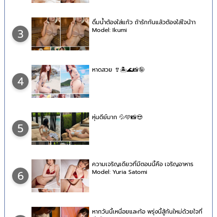
ดื่มน้ำต้องใส่แก้ว ถ้ารักกันแล้วต้องใส่ใจน้าา
Model: Ikumi
3
หาดสวย 👙🏝🌊📸🤪
4
หุ่นดีย์มาก 💦🩵📸😍
5
ความเจริญเดียวที่มีตอนนี้คือ เจริญอาหาร
Model: Yuria Satomi
6
หากวันนี้เหนื่อยและท้อ พรุ่งนี้สู้กันใหม่ด้วยใจที่