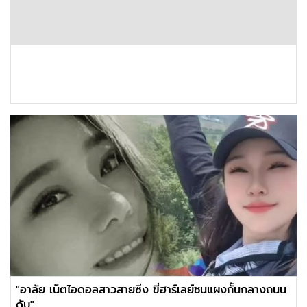
"อาลัย เน็ตไอดอลสาวสายซิ่ง ขี่ฮาร์เลย์ชนแผงกั้นกลางถนน
ดับ"