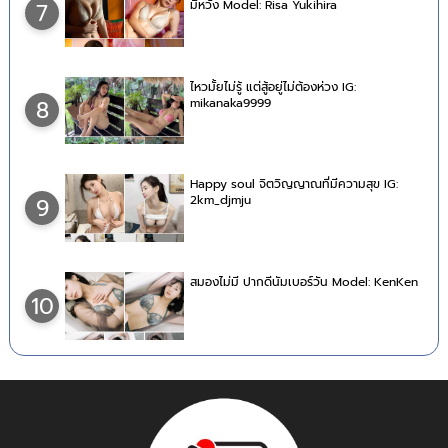
มีหวัง Model: Risa Yukihira
7
ไหวมั้ยไม่รู้ แต่สู้อยู่ไม่ต้องห่วง IG:
mikanaka9999
8
Happy soul จิตวิญญาณที่มีความสุข IG:
2km_djmju
9
สมองไม่มี ปากดีนัมเบอร์วัน Model: KenKen
10