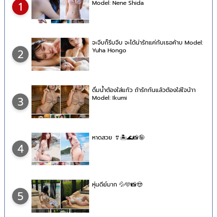
Model: Nene Shida
1
จะจีบก็รีบจีบ จะได้น่ารักแค่กับเธอค้าบ Model:
Yuha Hongo
2
ดื่มน้ำต้องใส่แก้ว ถ้ารักกันแล้วต้องใส่ใจน้าา
Model: Ikumi
3
หาดสวย 👙🏝🌊📸🤪
4
หุ่นดีย์มาก 💦🩵📸😍
5