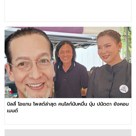
บิลลี่ โอแกน โพสต์ล่าสุด คนไลก์นับหมื่น บุ๋ม ปนัดดา ยังคอม
เมนต์