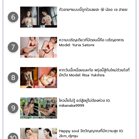
ตัวลายๆแบบนี้ถูกใจเลยฮะ 🤩 น้อง: เซ ฮายย
6
ความเจริญเดียวที่มีตอนนี้คือ เจริญอาหาร
Model: Yuria Satomi
7
หากวันนี้เหนื่อยและท้อ พรุ่งนี้สู้กันใหม่ด้วยใจที่
มีหวัง Model: Risa Yukihira
8
ไหวมั้ยไม่รู้ แต่สู้อยู่ไม่ต้องห่วง IG:
mikanaka9999
9
Happy soul จิตวิญญาณที่มีความสุข IG:
2km_djmju
10