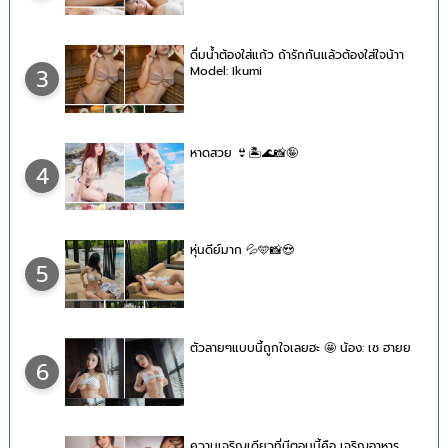
ดื่มน้ำต้องใส่แก้ว ถ้ารักกันแล้วต้องใส่ใจน้าา
Model: Ikumi
3
หาดสวย 👙🏝🌊📸🤪
4
หุ่นดีย์มาก 💦🩵📸😍
5
ตัวลายๆแบบนี้ถูกใจเลยฮะ 🤩 น้อง: เซ ฮายย
6
ความเจริญเดียวที่มีตอนนี้คือ เจริญอาหาร