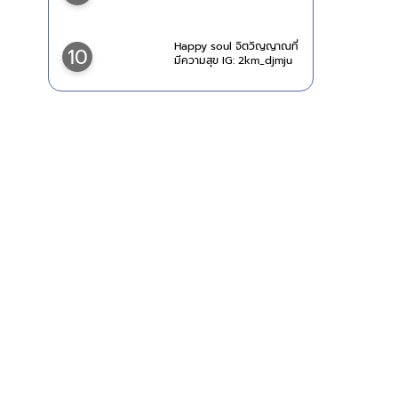
Happy soul จิตวิญญาณที่
10
มีความสุข IG: 2km_djmju