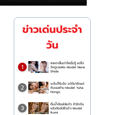
ข่าวเด่นประจำ
วัน
สายตาสั้นเท่าไหร่ไม่รู้ แต่ไป
1
วัดดูเจอพระ Model: Nene
Shida
จะจีบก็รีบจีบ จะได้น่ารักแค่
2
กับเธอค้าบ Model: Yuha
Hongo
ดื่มน้ำต้องใส่แก้ว ถ้ารักกัน
3
แล้วต้องใส่ใจน้าา Model:
Ikumi