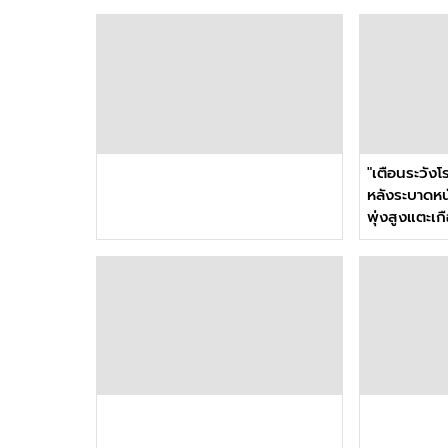
"เตือนระวังโ
หลังระบาดหน
พุ่งสูงแตะเ