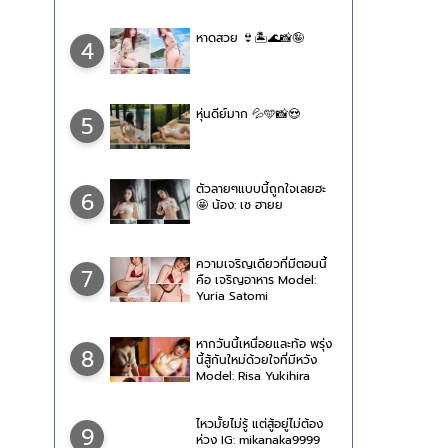
หาดสวย 👙🏝🌊📸🤪
4
หุ่นดีย์มาก 💦🩵📸😍
5
ตัวลายๆแบบนี้ถูกใจเลยฮะ
6
🤩 น้อง: เซ ฮายย
ความเจริญเดียวที่มีตอนนี้
7
คือ เจริญอาหาร Model:
Yuria Satomi
หากวันนี้เหนื่อยและท้อ พรุ่ง
8
นี้สู้กันใหม่ด้วยใจที่มีหวัง
Model: Risa Yukihira
ไหวมั้ยไม่รู้ แต่สู้อยู่ไม่ต้อง
9
ห่วง IG: mikanaka9999