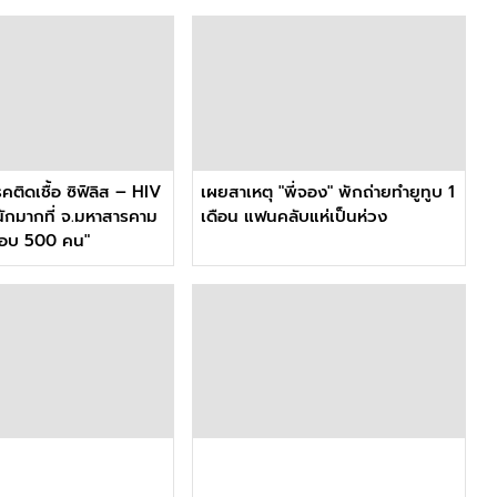
รคติดเชื้อ ซิฟิลิส – HIV
เผยสาเหตุ "พี่จอง" พักถ่ายทำยูทูบ 1
ักมากที่ จ.มหาสารคาม
เดือน แฟนคลับแห่เป็นห่วง
กือบ 500 คน"