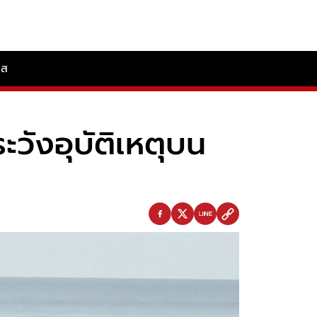
ลส
วังอุบัติเหตุบน