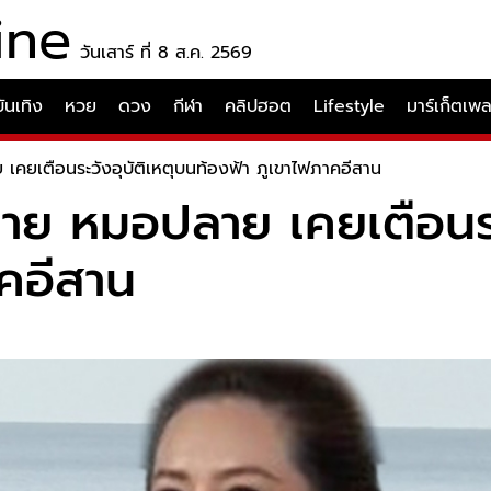
ine
วันเสาร์ ที่ 8 ส.ค. 2569
บันเทิง
หวย
ดวง
กีฬา
คลิปฮอต
Lifestyle
มาร์เก็ตเพ
คยเตือนระวังอุบัติเหตุบนท้องฟ้า ภูเขาไฟภาคอีสาน
าย หมอปลาย เคยเตือนระ
าคอีสาน