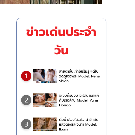
ข่าวเด่นประจำ
วัน
สายตาสั้นเท่าไหร่ไม่รู้ แต่ไป
1
วัดดูเจอพระ Model: Nene
Shida
จะจีบก็รีบจีบ จะได้น่ารักแค่
2
กับเธอค้าบ Model: Yuha
Hongo
ดื่มน้ำต้องใส่แก้ว ถ้ารักกัน
3
แล้วต้องใส่ใจน้าา Model:
Ikumi