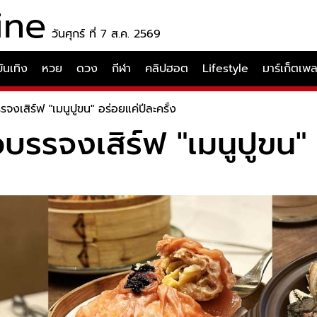
ine
วันศุกร์ ที่ 7 ส.ค. 2569
บันเทิง
หวย
ดวง
กีฬา
คลิปฮอต
Lifestyle
มาร์เก็ตเพ
รจงเสิร์ฟ "เมนูปูขน" อร่อยแค่ปีละครั้ง
วบรรจงเสิร์ฟ "เมนูปูขน" 