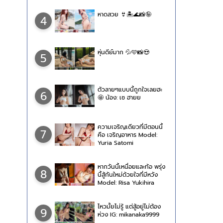
หาดสวย 👙🏝🌊📸🤪
4
หุ่นดีย์มาก 💦🩵📸😍
5
ตัวลายๆแบบนี้ถูกใจเลยฮะ
6
🤩 น้อง: เซ ฮายย
ความเจริญเดียวที่มีตอนนี้
7
คือ เจริญอาหาร Model:
Yuria Satomi
หากวันนี้เหนื่อยและท้อ พรุ่ง
8
นี้สู้กันใหม่ด้วยใจที่มีหวัง
Model: Risa Yukihira
ไหวมั้ยไม่รู้ แต่สู้อยู่ไม่ต้อง
9
ห่วง IG: mikanaka9999