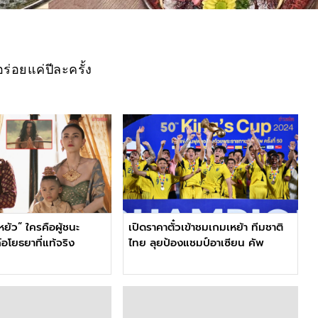
ร่อยแค่ปีละครั้ง
ยัว” ใครคือผู้ชนะ
เปิดราคาตั๋วเข้าชมเกมเหย้า ทีมชาติ
อโยธยาที่แท้จริง
ไทย ลุยป้องแชมป์อาเซียน คัพ