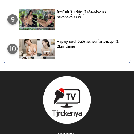
ไหวมั้ยไม่รู้ แต่สู้อยู่ไม่ต้องห่วง IG:
mikanaka9999
9
Happy soul จิตวิญญาณที่มีความสุข IG:
2km_djmju
10