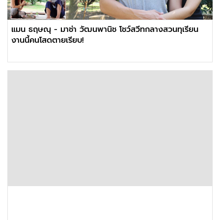
แมน ธฤษณุ - มาช่า วัฒนพานิช โชว์สวีทกลางสวนทุเรียน
งานนี้คนโสดตายเรียบ!