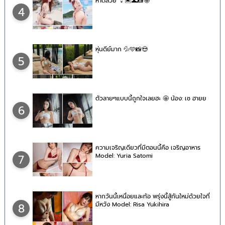
หาดสวย 👙🏝🌊📸🤪
4
หุ่นดีย์มาก 💦🩵📸😍
5
ตัวลายๆแบบนี้ถูกใจเลยฮะ 🤩 น้อง: เซ ฮายย
6
ความเจริญเดียวที่มีตอนนี้คือ เจริญอาหาร
Model: Yuria Satomi
7
หากวันนี้เหนื่อยและท้อ พรุ่งนี้สู้กันใหม่ด้วยใจที่
มีหวัง Model: Risa Yukihira
8