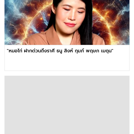
"หมอไก่ ฝากด่วนถึงราศี ธนู สิงห์ กุมภ์ พฤษภ เมถุน"