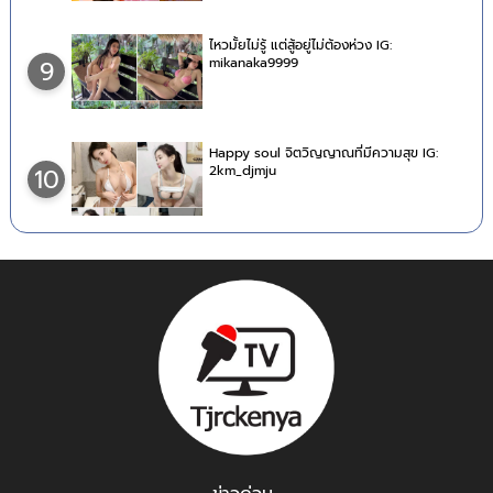
ไหวมั้ยไม่รู้ แต่สู้อยู่ไม่ต้องห่วง IG:
mikanaka9999
9
Happy soul จิตวิญญาณที่มีความสุข IG:
2km_djmju
10