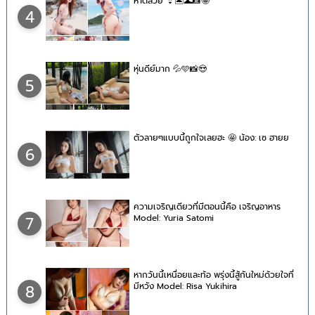
หาดสวย 👙🏝🌊📸🤪
4
หุ่นดีย์มาก 💦🩵📸😍
5
ตัวลายๆแบบนี้ถูกใจเลยฮะ 🤩 น้อง: เซ ฮายย
6
ความเจริญเดียวที่มีตอนนี้คือ เจริญอาหาร
Model: Yuria Satomi
7
หากวันนี้เหนื่อยและท้อ พรุ่งนี้สู้กันใหม่ด้วยใจที่
มีหวัง Model: Risa Yukihira
8